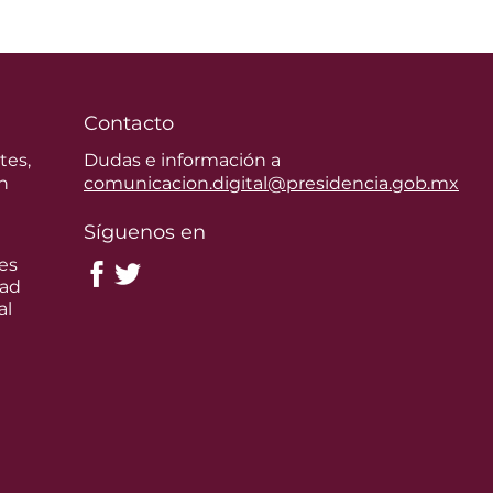
Contacto
tes,
Dudas e información a
n
comunicacion.digital@presidencia.gob.mx
Síguenos en
es
dad
al