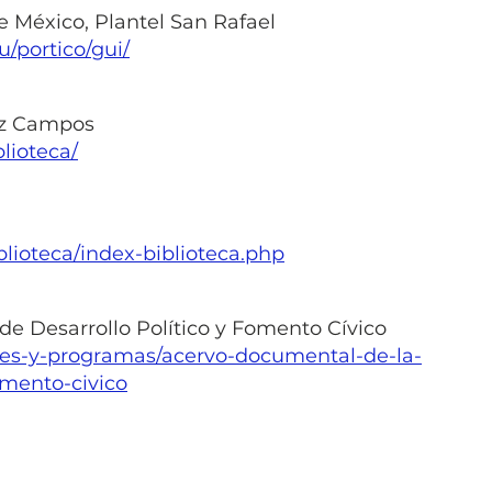
e México, Plantel San Rafael
/portico/gui/
rez Campos
blioteca/
lioteca/index-biblioteca.php
e Desarrollo Político y Fomento Cívico
es-y-programas/acervo-documental-de-la-
omento-civico