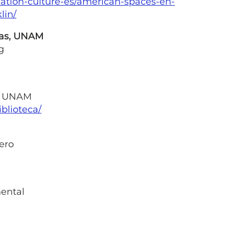
ation-culture-es/american-spaces-en-
lin/
cas, UNAM
g
a, UNAM
blioteca/
ero
nental