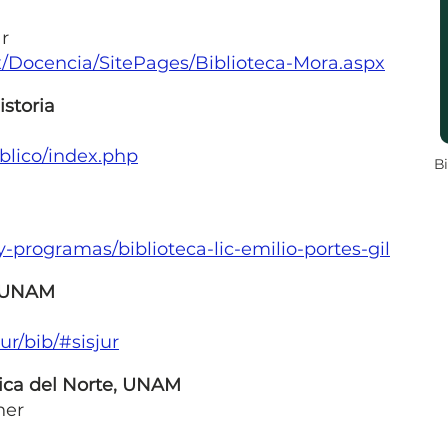
ar
x/Docencia/SitePages/Biblioteca-Mora.aspx
istoria
blico/index.php
B
-programas/biblioteca-lic-emilio-portes-gil
s, UNAM
ur/bib/#sisjur
ica del Norte, UNAM
ner