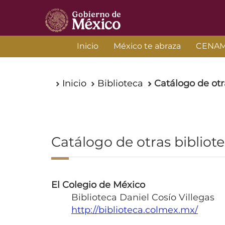
Unidad
Inicio
México te abraza
CENA
de
Política
Inicio
Biblioteca
Catálogo de otr
Inicio
Migratoria,
Registro
e
Catálogo de otras bibliot
Identidad
de
El Colegio de México
Personas
Biblioteca Daniel Cosío Villegas
http://biblioteca.colmex.mx/