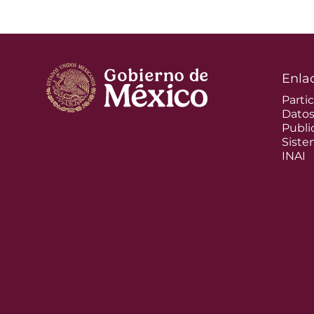
Enla
Parti
Dato
Publi
Siste
INAI